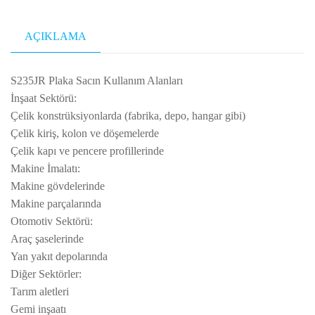
plaka
siyah
AÇIKLAMA
sac
adet
S235JR Plaka Sacın Kullanım Alanları
İnşaat Sektörü:
Çelik konstrüksiyonlarda (fabrika, depo, hangar gibi)
Çelik kiriş, kolon ve döşemelerde
Çelik kapı ve pencere profillerinde
Makine İmalatı:
Makine gövdelerinde
Makine parçalarında
Otomotiv Sektörü:
Araç şaselerinde
Yan yakıt depolarında
Diğer Sektörler:
Tarım aletleri
Gemi inşaatı