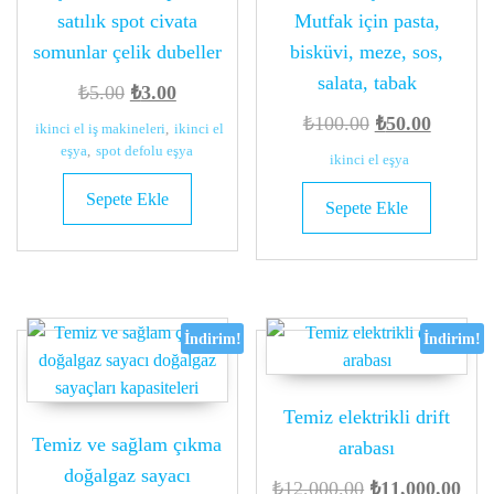
satılık spot civata
Mutfak için pasta,
somunlar çelik dubeller
bisküvi, meze, sos,
salata, tabak
Orijinal
Şu
₺
5.00
₺
3.00
fiyat:
andaki
Orijinal
Şu
₺
100.00
₺
50.00
ikinci el iş makineleri
,
ikinci el
₺5.00.
fiyat:
fiyat:
andaki
eşya
,
spot defolu eşya
ikinci el eşya
₺3.00.
₺100.00.
fiyat:
Sepete Ekle
Sepete Ekle
₺50.00.
İndirim!
İndirim!
Temiz elektrikli drift
Temiz ve sağlam çıkma
arabası
doğalgaz sayacı
Orijinal
Şu
₺
12,000.00
₺
11,000.00