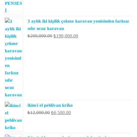
3 aylık iki kişilik çekme karavan yenisinden farksız
sıfır ucuz karavan
Orijinal
Şu
₺
200,000.00
₺
190,000.00
fiyat:
andaki
₺200,000.00.
fiyat:
₺190,000.00.
ikinci el pehlivan kriko
Orijinal
Şu
₺
12,000.00
₺
6,500.00
fiyat:
andaki
₺12,000.00.
fiyat:
₺6,500.00.