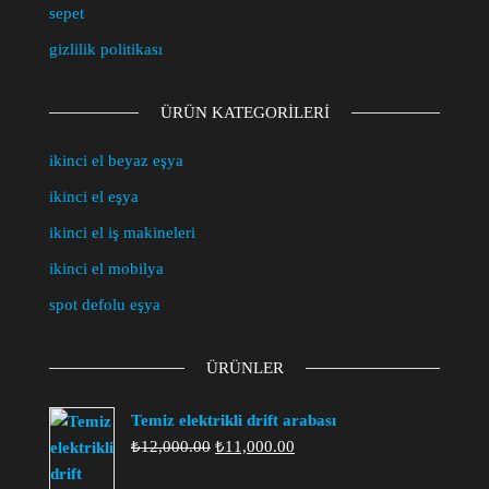
sepet
gizlilik politikası
ÜRÜN KATEGORILERI
ikinci el beyaz eşya
ikinci el eşya
ikinci el iş makineleri
ikinci el mobilya
spot defolu eşya
ÜRÜNLER
Temiz elektrikli drift arabası
Orijinal
Şu
₺
12,000.00
₺
11,000.00
fiyat:
andaki