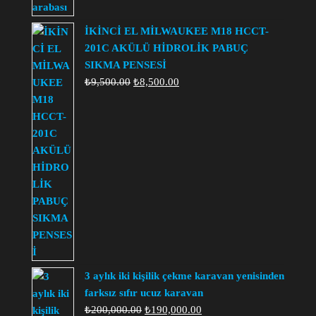
₺12,000.00.
fiyat:
₺11,000.00.
İKİNCİ EL MİLWAUKEE M18 HCCT-
201C AKÜLÜ HİDROLİK PABUÇ
SIKMA PENSESİ
Orijinal
Şu
₺
9,500.00
₺
8,500.00
fiyat:
andaki
₺9,500.00.
fiyat:
₺8,500.00.
3 aylık iki kişilik çekme karavan yenisinden
farksız sıfır ucuz karavan
Orijinal
Şu
₺
200,000.00
₺
190,000.00