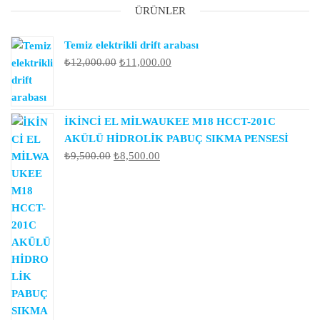
ÜRÜNLER
Temiz elektrikli drift arabası
Orijinal
Şu
₺
12,000.00
₺
11,000.00
fiyat:
andaki
₺12,000.00.
fiyat:
₺11,000.00.
İKİNCİ EL MİLWAUKEE M18 HCCT-201C
AKÜLÜ HİDROLİK PABUÇ SIKMA PENSESİ
Orijinal
Şu
₺
9,500.00
₺
8,500.00
fiyat:
andaki
₺9,500.00.
fiyat:
₺8,500.00.