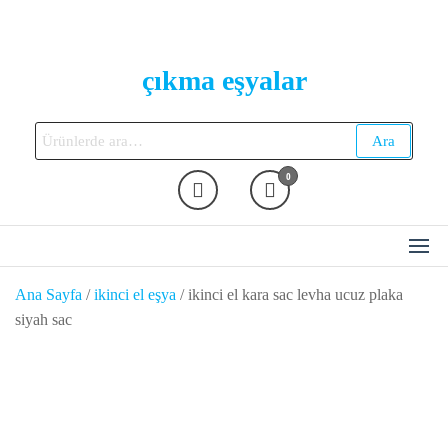
Skip
to
the
çıkma eşyalar
content
Ara:
Ara
0
Ana Sayfa
/
ikinci el eşya
/ ikinci el kara sac levha ucuz plaka
siyah sac