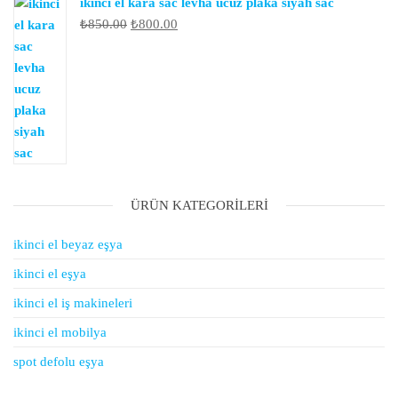
ikinci el kara sac levha ucuz plaka siyah sac
Orijinal
Şu
₺
850.00
₺
800.00
fiyat:
andaki
₺850.00.
fiyat:
₺800.00.
ÜRÜN KATEGORILERI
ikinci el beyaz eşya
ikinci el eşya
ikinci el iş makineleri
ikinci el mobilya
spot defolu eşya