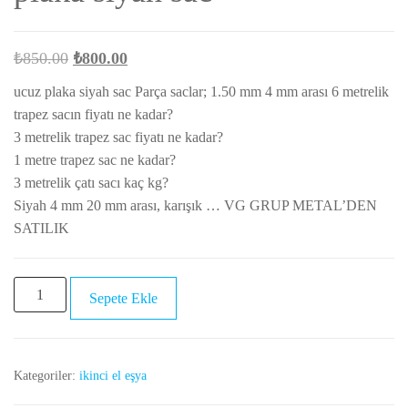
Orijinal
Şu
₺
850.00
₺
800.00
fiyat:
andaki
ucuz plaka siyah sac Parça saclar; 1.50 mm 4 mm arası 6 metrelik
₺850.00.
fiyat:
trapez sacın fiyatı ne kadar?
₺800.00.
3 metrelik trapez sac fiyatı ne kadar?
1 metre trapez sac ne kadar?
3 metrelik çatı sacı kaç kg?
Siyah 4 mm 20 mm arası, karışık … VG GRUP METAL’DEN
SATILIK
ikinci
Sepete Ekle
el
kara
sac
Kategoriler:
ikinci el eşya
levha
ucuz