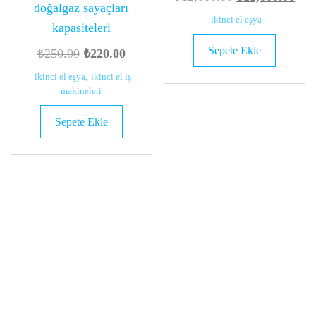
doğalgaz sayaçları
fiyat:
and
ikinci el eşya
kapasiteleri
₺12,000.00.
fiya
Sepete Ekle
Orijinal
Şu
₺
250.00
₺
220.00
₺11
fiyat:
andaki
ikinci el eşya
,
ikinci el iş
₺250.00.
fiyat:
makineleri
₺220.00.
Sepete Ekle