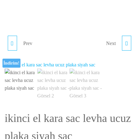
Prev
Next
KOMPRESÖRLÜ OTO
IKINCI EL PEHLIVAN
BUZDOLABI ÇIKMA VE
KRIKO
İndirim!
TEMIZ KARAVAN
BUZDOLABI 2 EL
LETGO
ikinci el kara sac levha ucuz
plaka siyah sac